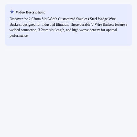
Video Description:
Discover the 2.03mm Slot Width Customized Stainless Steel Wedge Wire
Baskets, designed for industrial filtration. These durable V-Wire Baskets feature a
welded connection, 3.2mm slot length, and high weave density for optimal
performance.