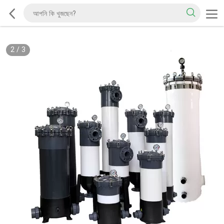
2
/
3